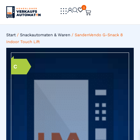
0
0
Start
/
Snackautomaten & Waren
/ SandenVendo G-Snack 8
Indoor Touch Lift
C