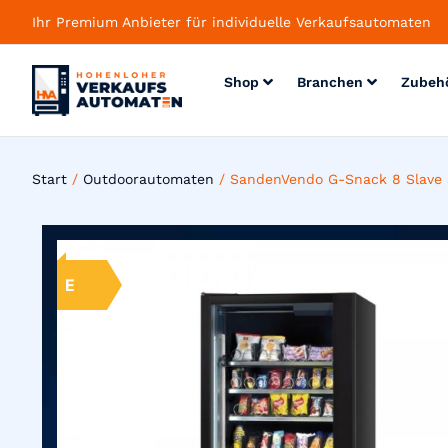
Ihr Premium Anbieter für individuelle Verkaufsautomaten
Shop
Branchen
Zubeh
Start
/
Outdoorautomaten
/ SandenVendo G-Snack 8 Slave
E