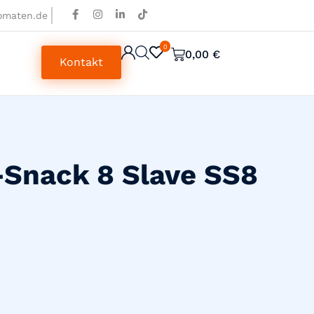
omaten.de
0
0
0,00
€
Kontakt
Snack 8 Slave SS8