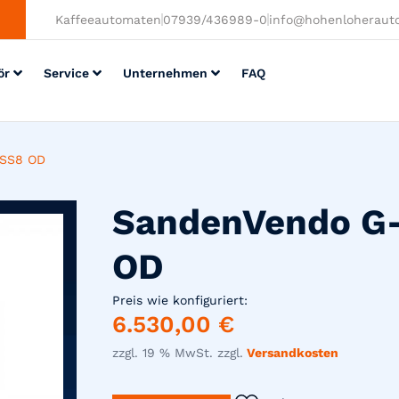
Kaffeeautomaten
07939/436989-0
info@hohenloheraut
ör
Service
Unternehmen
FAQ
 SS8 OD
SandenVendo G-
OD
Preis wie konfiguriert:
6.530,00
€
zzgl. 19 % MwSt. zzgl.
Versandkosten