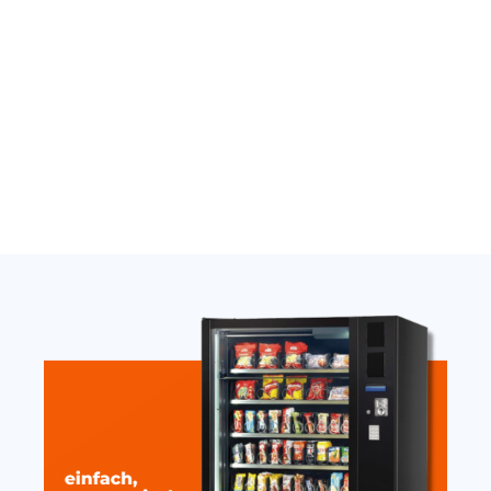
Jetzt anfragen
Jetzt anfragen
Thermostat Carel
Nayax Onyx Antenne
SandenVendo weiß H1/H2
extern stark mit Magnet
10cm
389,00
€
19,20
€