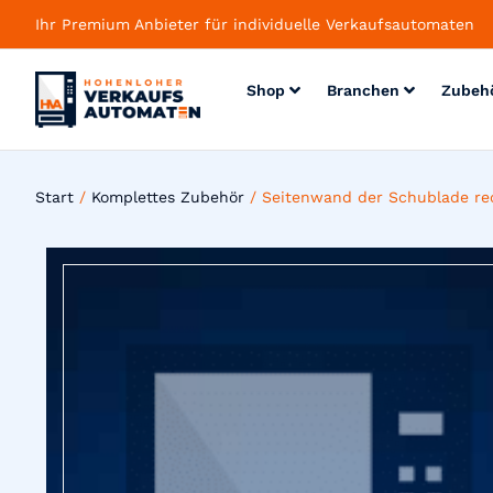
Ihr Premium Anbieter für individuelle Verkaufsautomaten
Shop
Branchen
Zubeh
Start
/
Komplettes Zubehör
/ Seitenwand der Schublade r