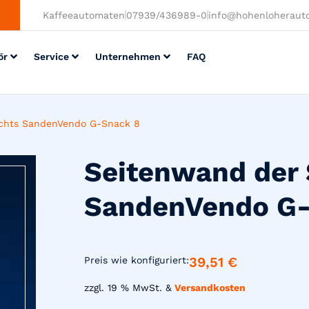
Kaffeeautomaten
07939/436989-0
info@hohenloheraut
ör
Service
Unternehmen
FAQ
echts SandenVendo G-Snack 8
Seitenwand der 
SandenVendo G-
39,51
€
Preis wie konfiguriert:
zzgl. 19 % MwSt. &
Versandkosten