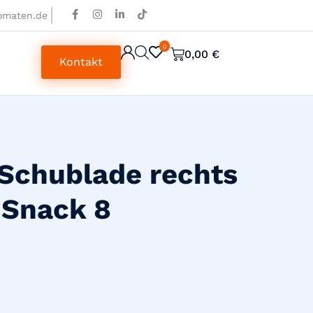
omaten.de
0
0
0,00
€
Kontakt
Schublade rechts
Snack 8