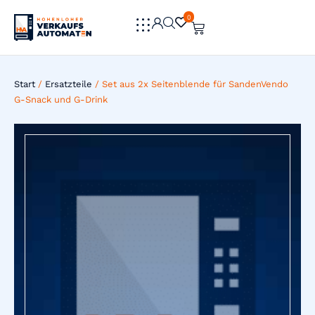
0
0
Start
/
Ersatzteile
/ Set aus 2x Seitenblende für SandenVendo
G-Snack und G-Drink