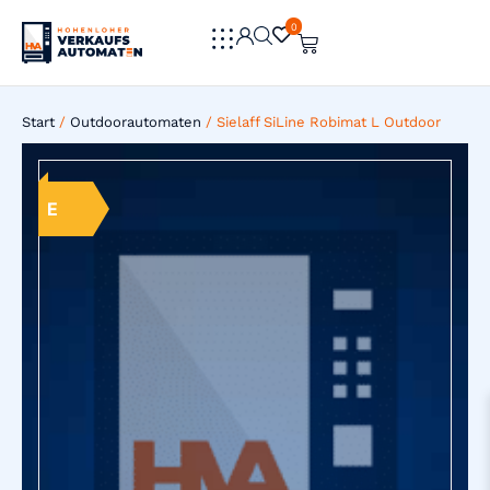
0
0
Start
/
Outdoorautomaten
/ Sielaff SiLine Robimat L Outdoor
E