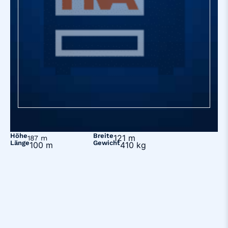
Höhe
Breite
121 m
187 m
Länge
Gewicht
100 m
410 kg