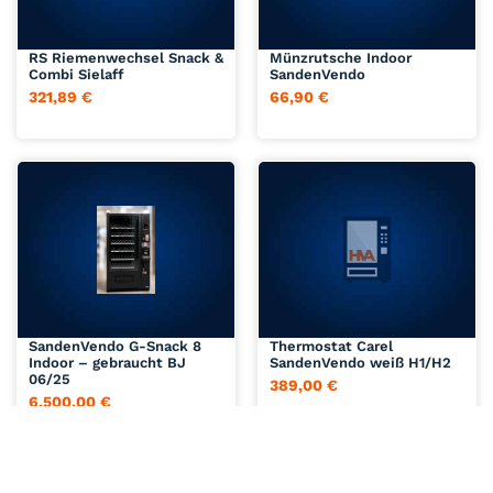
Jetzt anfragen
Jetzt anfragen
RS Riemenwechsel Snack &
Münzrutsche Indoor
Combi Sielaff
SandenVendo
321,89
€
66,90
€
Jetzt anfragen
Jetzt anfragen
SandenVendo G-Snack 8
Thermostat Carel
Indoor – gebraucht BJ
SandenVendo weiß H1/H2
06/25
389,00
€
6.500,00
€