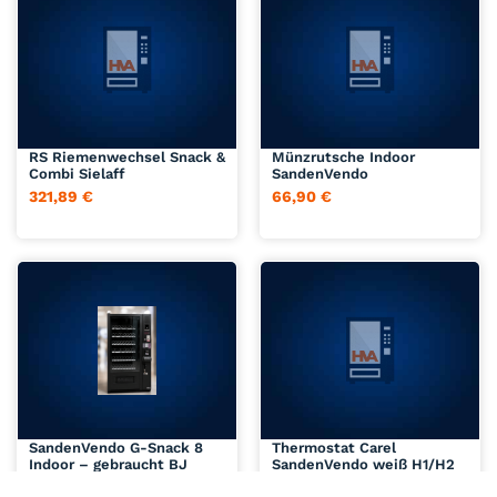
Jetzt anfragen
Jetzt anfragen
RS Riemenwechsel Snack &
Münzrutsche Indoor
Combi Sielaff
SandenVendo
321,89
€
66,90
€
Jetzt anfragen
Jetzt anfragen
SandenVendo G-Snack 8
Thermostat Carel
Indoor – gebraucht BJ
SandenVendo weiß H1/H2
06/25
389,00
€