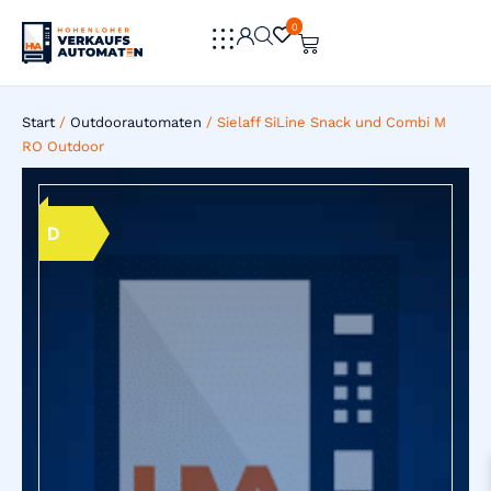
0
0
Start
/
Outdoorautomaten
/ Sielaff SiLine Snack und Combi M
RO Outdoor
D