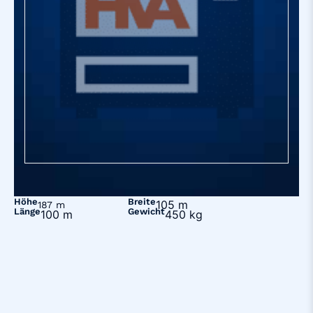
Höhe
Breite
105 m
187 m
Länge
Gewicht
100 m
450 kg