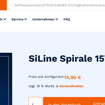
Kaffeeautomaten
07939/436989-0
info@hohenloheraut
ör
Service
Unternehmen
FAQ
SiLine Spirale
14,90
€
Preis wie konfiguriert:
zzgl. 19 % MwSt. &
Versandkosten
Anfra
In den Warenkorb