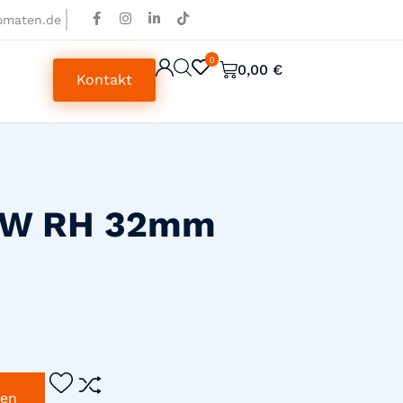
omaten.de
0
0
0,00
€
Kontakt
 15W RH 32mm
gen