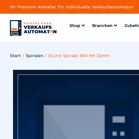
Ihr Premium Anbieter für individuelle Verkaufsautomaten
Shop
Branchen
Zubeh
Start
/
Spiralen
/ SiLine Spirale 15W RH 32mm