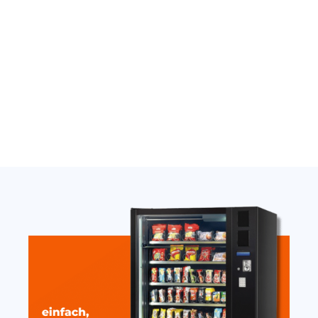
Thermostat Carel
Nayax Onyx Antenne
SandenVendo weiß H1/H2
extern stark mit Magnet
10cm
389,00
€
19,20
€