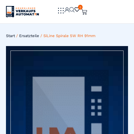
0
0
Start
/
Ersatzteile
/ SiLine Spirale 5W RH 91mm