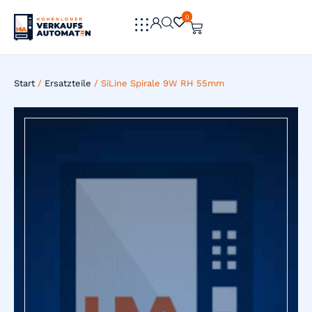
0
0
Start
/
Ersatzteile
/ SiLine Spirale 9W RH 55mm