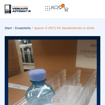
0
0
Start
/
Ersatzteile
/ Spacer D (PET) für SandenVendo G-Drink