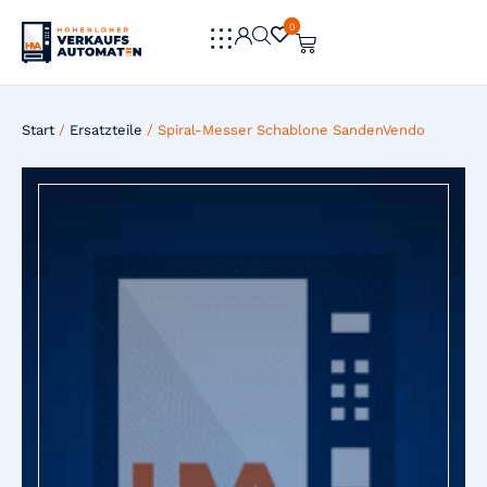
0
0
Start
/
Ersatzteile
/ Spiral-Messer Schablone SandenVendo