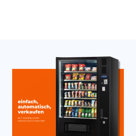
Thermostat Carel
Nayax Onyx Antenne
SandenVendo weiß H1/H2
extern stark mit Magnet
10cm
389,00
€
19,20
€