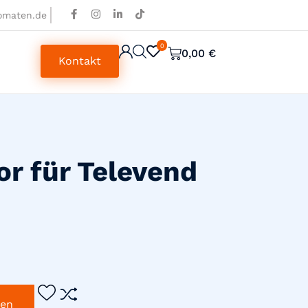
omaten.de
0
0
0,00
€
Kontakt
r für Televend
gen