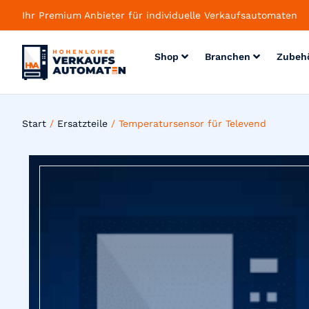
Ihr Premium Anbieter für individuelle Verkaufsautomaten
Shop
Branchen
Zubeh
Start
/
Ersatzteile
/ Temperatursensor für Televend