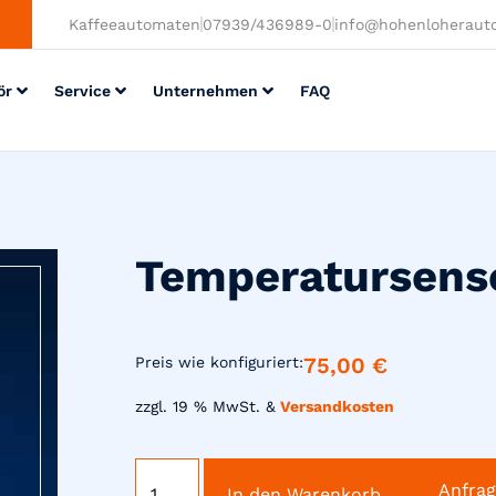
Kaffeeautomaten
07939/436989-0
info@hohenloheraut
ör
Service
Unternehmen
FAQ
Temperatursenso
75,00
€
Preis wie konfiguriert:
zzgl. 19 % MwSt. &
Versandkosten
Anfra
In den Warenkorb