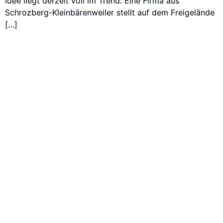
Idee liegt derzeit voll im Trend: Eine Firma aus
Schrozberg-Kleinbärenweiler stellt auf dem Freigelände
[…]
Einfach Automatisch verkaufen
mit Hohenloher
Verkaufsautomaten!
Unsere innovativen Automatenlösungen bieten Ihnen eine
einfache und effiziente Möglichkeit, Produkte rund um die
Uhr anzubieten. Egal, ob Snacks, Getränke oder spezielle
Artikel.
Automaten
Mehr erfahren
entdecken