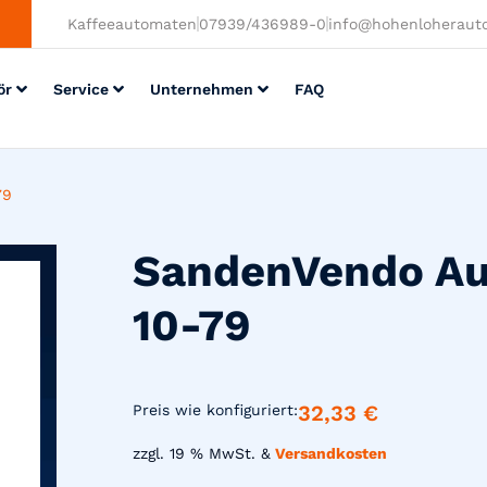
Kaffeeautomaten
07939/436989-0
info@hohenloheraut
ör
Service
Unternehmen
FAQ
79
SandenVendo A
10-79
32,33
€
Preis wie konfiguriert:
zzgl. 19 % MwSt. &
Versandkosten