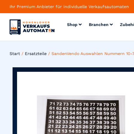
Ihr Premium Anbieter für individuelle Verkaufsautomaten
Shop
Branchen
Zubeh
Start
/
Ersatzteile
/ SandenVendo Auswahlen Nummern 10-