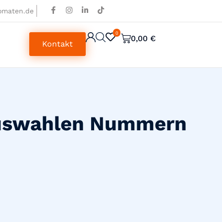
omaten.de
0
0
0,00
€
Kontakt
uswahlen Nummern