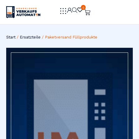
0
0
Start
/
Ersatzteile
/ Paketversand Füllprodukte