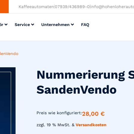
Kaffeeautomaten
07939/436989-0
info@hohenloheraut
ör
Service
Unternehmen
FAQ
denVendo
Nummerierung S
SandenVendo
28,00
€
Preis wie konfiguriert:
zzgl. 19 % MwSt. &
Versandkosten