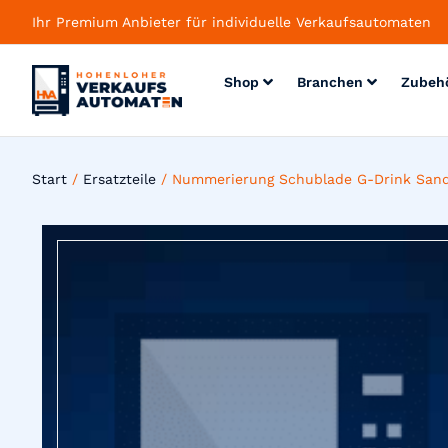
Ihr Premium Anbieter für individuelle Verkaufsautomaten
Shop
Branchen
Zubeh
Start
/
Ersatzteile
/ Nummerierung Schublade G-Drink San