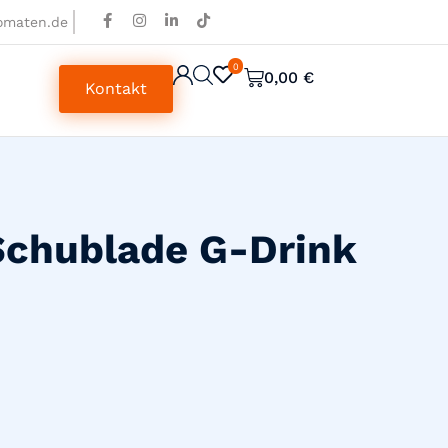
omaten.de
0
0
0,00
€
Kontakt
chublade G-Drink