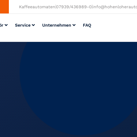
Kaffeeautomaten
07939/436989-0
info@hohenloheraut
ör
Service
Unternehmen
FAQ