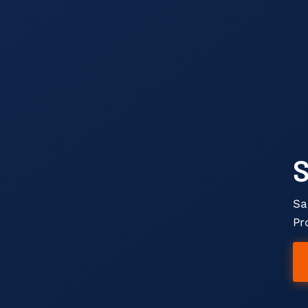
S
Sa
Pr