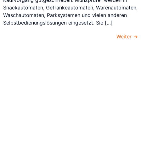
Kaufvorgang gutgeschrieben. Münzprüfer werden in
Snackautomaten, Getränkeautomaten, Warenautomaten,
Waschautomaten, Parksystemen und vielen anderen
Selbstbedienungslösungen eingesetzt. Sie […]
Weiter
→
Einfach Automatisch verkaufen
mit Hohenloher
Verkaufsautomaten!
Unsere innovativen Automatenlösungen bieten Ihnen eine
einfache und effiziente Möglichkeit, Produkte rund um die
Uhr anzubieten. Egal, ob Snacks, Getränke oder spezielle
Artikel.