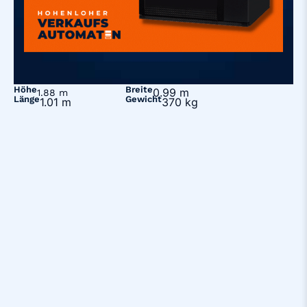
Höhe
Breite
0.99 m
1.88 m
Länge
Gewicht
1.01 m
370 kg