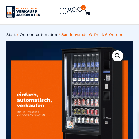
0
0
Start
/
Outdoorautomaten
/ SandenVendo G-Drink 6 Outdoor